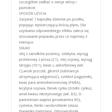
szczególnie zadbać o swoje włosy i
paznokcie.
SPOSÓB UŻYCIA
Zażywać 1 kapsułkę dziennie po posiłku,
popijając wystarczającą ilością płynu. Dla
uzyskania odpowiedniego efektu zaleca się
stosowanie preparatu przez co najmniej 3
miesiące.
SKŁAD
olej z zarodków pszenicy, żelatyna, wyciąg
proteinowy z prosa (2:1), olej sojowy, wyciąg
skrzypu (10:1), kwas L-askorbinowy (wit.
C),wosk pszczeli, glicerol (substancja
utrzymująca wilgotność), sorbitol (zagęstnik),
kwas para-aminobenzoesowy (PABA),
lecytyna sojowa, tlenek cynku (źródło cynku),
amid kwasu nikotynowego (wit. B3), D-
pantotenian wapnia (prowitamina B5),
cysteina, tlenki i wodorotlenki żelaza
(barwniki),metionina, chlorowodorek