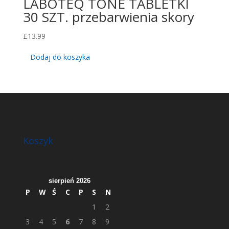
LABOTEQ TONE TABLETKI
30 SZT. przebarwienia skory
£
13.99
Dodaj do koszyka
Koszyk
sierpień 2026
P
W
Ś
C
P
S
N
1
2
3
4
5
6
7
8
9