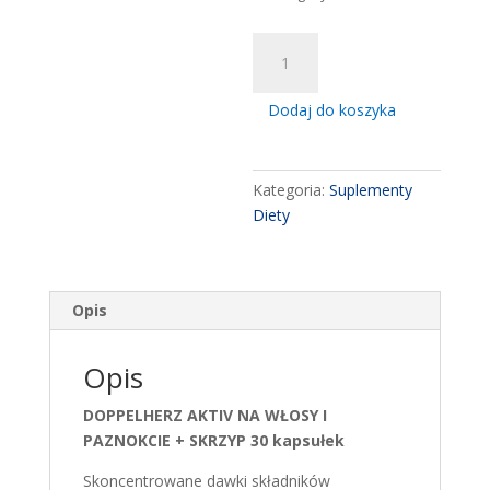
ilość
Doppelherz
Aktiv
Dodaj do koszyka
na
wlosy
i
Kategoria:
Suplementy
paznokcie
Diety
+
skrzyp
30
kapsulek
Opis
Opis
DOPPELHERZ AKTIV NA WŁOSY I
PAZNOKCIE + SKRZYP 30 kapsułek
Skoncentrowane dawki składników