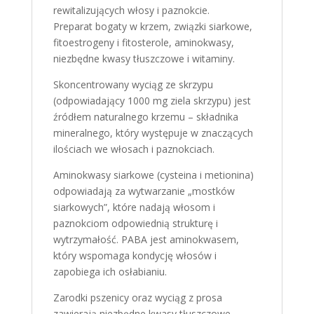
rewitalizujących włosy i paznokcie.
Preparat bogaty w krzem, związki siarkowe,
fitoestrogeny i fitosterole, aminokwasy,
niezbędne kwasy tłuszczowe i witaminy.
Skoncentrowany wyciąg ze skrzypu
(odpowiadający 1000 mg ziela skrzypu) jest
źródłem naturalnego krzemu – składnika
mineralnego, który występuje w znaczących
ilościach we włosach i paznokciach.
Aminokwasy siarkowe (cysteina i metionina)
odpowiadają za wytwarzanie „mostków
siarkowych”, które nadają włosom i
paznokciom odpowiednią strukturę i
wytrzymałość. PABA jest aminokwasem,
który wspomaga kondycję włosów i
zapobiega ich osłabianiu.
Zarodki pszenicy oraz wyciąg z prosa
zawierają niezbędne kwasy tłuszczowe,